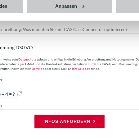
olution Manager
ies
Anpassen
rio
immung DSGVO
 Hinweise zum
Datenschutz
gelesen und willige in die Erhebung, Verarbeitung und Nutzung meiner D
terer Inhalte per E-Mail und die Kontaktaufnahme per Telefon durch die CAS AG ein. Die Einwilligu
errufen, indem ich mich
abmelde
oder eine E-Mail an
info@c-a-s.de
sende.
er
 + 4 = ?
INFOS ANFORDERN