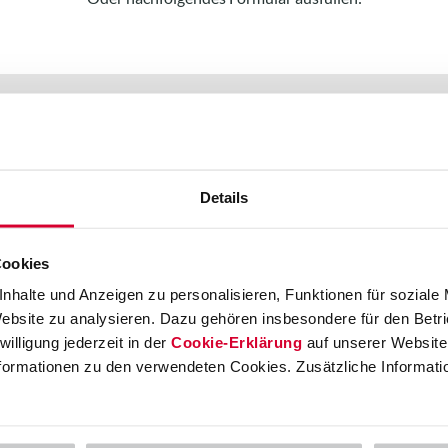
Details
Cookies
nhalte und Anzeigen zu personalisieren, Funktionen für soziale
Website zu analysieren. Dazu gehören insbesondere für den Betr
s
illigung jederzeit in der
Cookie-Erklärung
auf unserer Website 
Informationen zu den verwendeten Cookies. Zusätzliche Informati
ontrolling
SAP Projekt System
ngineering Change Management
roduct Lifecycle Management
SAP Plant Maintenance