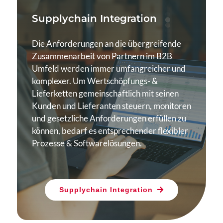
Supplychain
Integration
Die Anforderungen an die übergreifende
Zusammenarbeit von Partnern im B2B
Umfeld werden
immer umfangreicher und
komplexer. Um
Wertschöpfungs- &
Lieferketten gemeinschaftlich mit
seinen
Kunden und Lieferanten steuern, monitoren
und
gesetzliche Anforderungen erfüllen zu
können, bedarf es
entsprechender flexibler
Prozesse & Softwarelösungen.
Supplychain Integration