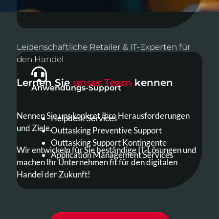
Leidenschaftliche Retailer & IT-Experten für
den Handel
Lernen Sie
unser Team
kennen
Anwendungs-Support
Nennen Sie uns konkret Ihre Herausforderungen
Helpdesk Services
und Ziele.
Outtasking Preventive Support
Outtasking Support Kontingente
Wir entwickeln für Sie beständige IT-Lösungen und
Application Management Services
machen Ihr Unternehmen fit für den digitalen
Handel der Zukunft!