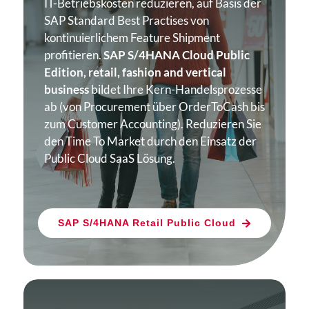
IT-Betriebskosten reduzieren, auf Basis der
SAP Standard Best Practises von
kontinuierlichem Feature Shipment
profitieren.
SAP S/4HANA Cloud Public
Edition, retail, fashion and vertical
business
bildet Ihre Kern-Handelsprozesse
ab (von Procurement über OrderToCash bis
zum Customer Accounting). Reduzieren Sie
den Time To Market durch den Einsatz der
Public Cloud SaaS Lösung.
SAP S/4HANA Retail Public Cloud