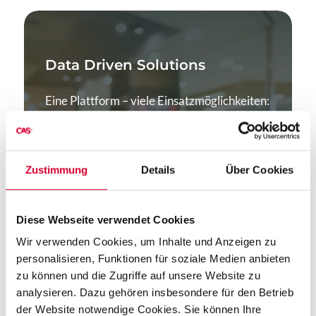
Data Driven Solutions
Eine Plattform – viele Einsatzmöglichkeiten:
Schaffen Sie digitale Lösungen auf unserer
Data Driven Solution, nutzen Sie die
umfangreiche Datengrundlage und
Zustimmung
Details
Über Cookies
integrieren nahtlos in Ihre
Systemlandschaft. Sie entscheiden über die
Datenhoheit. Skalieren in alle Richtungen
Diese Webseite verwendet Cookies
und lassen sich dabei von KI-Agenten
unterstützen.
Wir verwenden Cookies, um Inhalte und Anzeigen zu
personalisieren, Funktionen für soziale Medien anbieten
zu können und die Zugriffe auf unsere Website zu
analysieren. Dazu gehören insbesondere für den Betrieb
Data Driven Solutions
der Website notwendige Cookies. Sie können Ihre