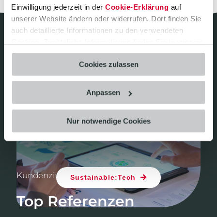
Einwilligung jederzeit in der
Cookie-Erklärung
auf
unserer Website ändern oder widerrufen. Dort finden Sie
auch detaillierte Informationen zu den verwendeten
Cookies. Zusätzliche Informationen finden Sie in unserer
Datenschutzerklärung
.
Cookies zulassen
Sustainable:Tech
Anpassen
Machen Sie Ihr Unternehmen fit für
regulatorische Anforderungen. Setzen Sie
dabei auf unsere Kompetenzen und
Nur notwendige Cookies
datengetriebenen Lösungen.​
Kundenzitate
Sustainable:Tech
Top Referenzen