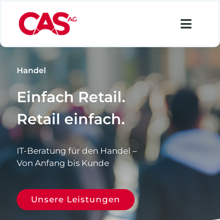
Zum
Inhalt
Toggl
springen
Navig
Financial Services
Handel
Industry
Einfach Retail.
Retail
Retail einfach.​
Data Analytics
Lösungen
IT-Beratung für den Handel –
​Von Anfang bis Kunde
Über uns
Karriere
Unsere Leistungen
Suche