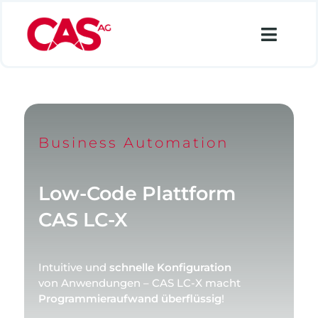
Zum
Inhalt
Toggl
springen
Navig
Financial Services
Industry
Business Automation
Retail
Data Analytics
Low-Code Plattform
Lösungen
CAS LC-X
Über uns
Intuitive und
schnelle Konfiguration
Karriere
von Anwendungen – CAS LC-X macht
Programmieraufwand überflüssig
!
Suche