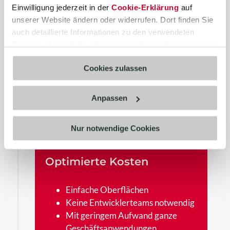
Einwilligung jederzeit in der
Cookie-Erklärung
auf
Gerät
unserer Website ändern oder widerrufen. Dort finden Sie
Automatisieren Sie Ihre
auch detaillierte Informationen zu den verwendeten
Tätigkeiten
Cookies. Zusätzliche Informationen finden Sie in unserer
Datenschutzerklärung
.
Cookies zulassen
Anpassen
Nur notwendige Cookies
Optimierte Kosten
Einfache Oberflächen
Keine Entwicklerteams notwendig
Mit geringem Aufwand ganze
Geschäftsanwendungen