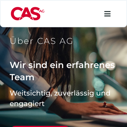
Zum
Inhalt
Toggl
springen
Navig
Financial Services
Über CAS AG
Industry
Retail
Wir sind ein erfahrenes
Data Analytics
Team
Lösungen
Weitsichtig, zuverlässig und
Über uns
engagiert
Karriere
Suche