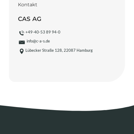
angezeigten
Kontakt
Zeichen
ein,
CAS AG
um
zu
+49-40-53 89 94-0
bestätigen,
info@c-a-s.de
dass
Lübecker Straße 128, 22087 Hamburg
du
ein
Mensch
bist.