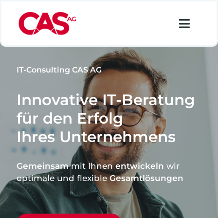
Zum
Inhalt
Toggl
springen
Navig
Financial Services
IT-Consulting CAS AG
Industry
Innovative IT-Beratung
Retail
für den Erfolg
Data Analytics
Ihres Unternehmens
Lösungen
Gemeinsam
mit Ihnen
entwickeln
wir
Über uns
optimale und flexible
Gesamtlösungen
Karriere
Suche