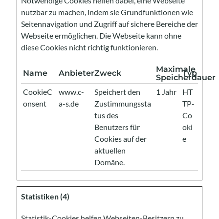
Notwendige Cookies helfen dabei, eine Webseite
nutzbar zu machen, indem sie Grundfunktionen wie
Seitennavigation und Zugriff auf sichere Bereiche der
Webseite ermöglichen. Die Webseite kann ohne
diese Cookies nicht richtig funktionieren.
Maximale
Name
Anbieter
Zweck
Typ
Speicherdauer
CookieC
www.c-
Speichert den
1 Jahr
HT
onsent
a-s.de
Zustimmungssta
TP-
tus des
Co
Benutzers für
oki
Cookies auf der
e
aktuellen
Domäne.
Statistiken (4)
Statistik-Cookies helfen Webseiten-Besitzern zu