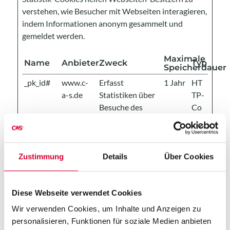
verstehen, wie Besucher mit Webseiten interagieren,
indem Informationen anonym gesammelt und
gemeldet werden.
Maximale
Name
Anbieter
Zweck
Typ
Speicherdauer
_pk_id#
www.c-
Erfasst
1 Jahr
HT
a-s.de
Statistiken über
TP-
Besuche des
Co
Benutzers auf
oki
der Website, wie
e
z. B. die Anzahl
der Besuche,
Zustimmung
Details
Über Cookies
durchschnittlich
e Verweildauer
Diese Webseite verwendet Cookies
auf der Website
und welche
Wir verwenden Cookies, um Inhalte und Anzeigen zu
Seiten gelesen
personalisieren, Funktionen für soziale Medien anbieten