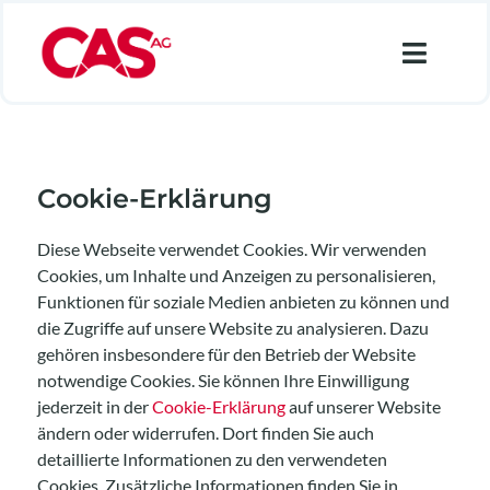
Zum
Inhalt
Toggl
springen
Navig
Financial Services
Industry
Cookie-Erklärung
Retail
Diese Webseite verwendet Cookies. Wir verwenden
Cookies, um Inhalte und Anzeigen zu personalisieren,
Data Analytics
Funktionen für soziale Medien anbieten zu können und
Lösungen
die Zugriffe auf unsere Website zu analysieren. Dazu
gehören insbesondere für den Betrieb der Website
Über uns
notwendige Cookies. Sie können Ihre Einwilligung
jederzeit in der
Cookie-Erklärung
auf unserer Website
Karriere
ändern oder widerrufen. Dort finden Sie auch
detaillierte Informationen zu den verwendeten
Suche
Cookies. Zusätzliche Informationen finden Sie in