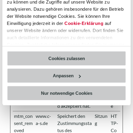
wurden.
zu können und die Zugriffe auf unsere Website zu
analysieren. Dazu gehören insbesondere für den Betrieb
_pk_ses#
www.c-
Wird von Piwik
1 Tag
HT
der Website notwendige Cookies. Sie können Ihre
a-s.de
Analytics
TP-
Einwilligung jederzeit in der
Cookie-Erklärung
auf
Platform
Co
unserer Website ändern oder widerrufen. Dort finden Sie
genutzt, um
oki
auch detaillierte Informationen zu den verwendeten
Seitenabrufe des
e
Cookies. Zusätzliche Informationen finden Sie in unserer
Besuchers
Datenschutzerklärung
.
während der
Cookies zulassen
Sitzung
nachzuverfolgen.
Anpassen
mtm_con
www.c-
Bestimmt, ob der
30
HT
sent
a-s.de
Besucher das
Jahre
TP-
Cookie-
Co
Nur notwendige Cookies
Zustimmungsfel
oki
d akzeptiert hat.
e
mtm_con
www.c-
Speichert den
Sitzun
HT
sent_rem
a-s.de
Zustimmungssta
g
TP-
oved
tus des
Co