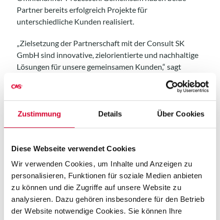
Partner bereits erfolgreich Projekte für
unterschiedliche Kunden realisiert.
„Zielsetzung der Partnerschaft mit der Consult SK
GmbH sind innovative, zielorientierte und nachhaltige
Lösungen für unsere gemeinsamen Kunden,“ sagt
Jürgen Werner, Branchenbereichsleiter Retail der CAS
AG, zur Kooperation und führt weiter aus „wir freuen
uns auf die Zusammenarbeit mit der Consult-SK
GmbH!“
Zustimmung
Details
Über Cookies
Diese Webseite verwendet Cookies
Die
CAS AG
schafft seit der Gründung 1988 nahtlos
integrierte Gesamtlösungen zur Verringerung der
Wir verwenden Cookies, um Inhalte und Anzeigen zu
Komplexität von Geschäftsprozessen – unabhängig,
personalisieren, Funktionen für soziale Medien anbieten
umfassend und weitsichtig. Wir stehen mit der Kombination
zu können und die Zugriffe auf unsere Website zu
von Strategie-, Prozess- und technologischer Beratung für
analysieren. Dazu gehören insbesondere für den Betrieb
innovative, zielorientierte und nachhaltige Lösungen. Mit
der Website notwendige Cookies. Sie können Ihre