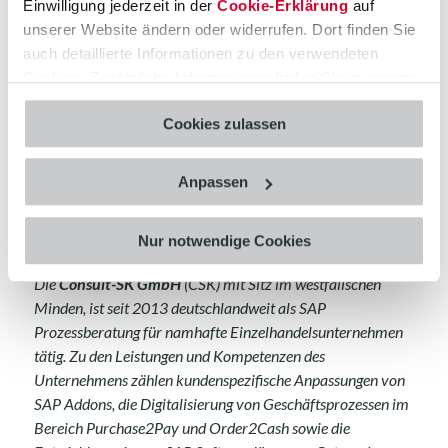
rund 120 Mitarbeitern an 4 Standorten in Deutschland und
Einwilligung jederzeit in der
Cookie-Erklärung
auf
fachlichen Schwerpunkten für die Branchen Financial
unserer Website ändern oder widerrufen. Dort finden Sie
Services, Industry und Retail engagiert sich die CAS AG für
auch detaillierte Informationen zu den verwendeten
den Projekterfolg ihrer Kunden. Als kontinuierlicher Partner
Cookies. Zusätzliche Informationen finden Sie in unserer
der SAP SE und seit 2007 IBM Business Partner verbindet
Datenschutzerklärung
.
die CAS AG detaillierte Kenntnisse von Applikationen,
Cookies zulassen
Werkzeugen und Technologien mit erprobten
Vorgehensmodellen und Methoden für komplexe
Anpassen
Projektanforderungen.
Mehr Informationen unter
www.c-a-s.de
Nur notwendige Cookies
Die
Consult-SK GmbH
(CSK) mit Sitz im westfälischen
Minden, ist seit 2013 deutschlandweit als SAP
Prozessberatung für namhafte Einzelhandelsunternehmen
tätig. Zu den Leistungen und Kompetenzen des
Unternehmens zählen kundenspezifische Anpassungen von
SAP Addons, die Digitalisierung von Geschäftsprozessen im
Bereich Purchase2Pay und Order2Cash sowie die