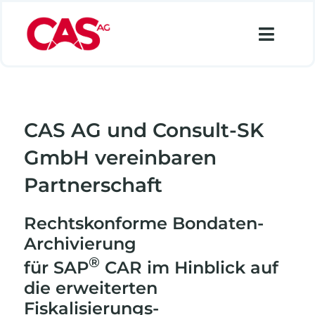
Zum
Inhalt
Toggl
springen
Navig
Financial Services
Industry
CAS AG und Consult-SK
Retail
GmbH vereinbaren
Data Analytics
Partnerschaft
Lösungen
Rechtskonforme Bondaten-
Archivierung
Über uns
®
für SAP
CAR im Hinblick auf
Karriere
die erweiterten
Fiskalisierungs-
Suche