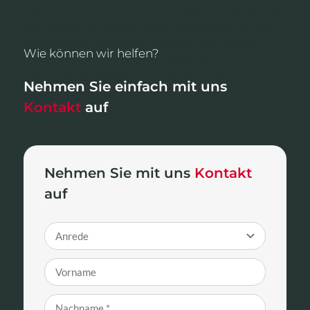
Unternehmen CAS AG und ehemalige leitende Akteure
von Lobster Data haben diese Woche geqoio an den
Start gebracht. Ziel des innovativen Technologie-
Wie können wir helfen?
Anbieters ist es, das Datenmanagement in
Unternehmen radikal zu vereinfachen und zu
Nehmen Sie einfach mit uns
optimieren.
Kontakt
auf
Tutzing, 15. Juni 2026.
Nehmen Sie mit uns
Kontakt
auf