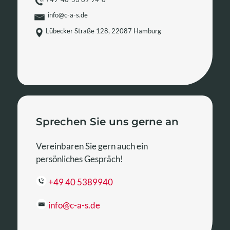
bestätigen,
info@c-a-s.de
dass
Lübecker Straße 128, 22087 Hamburg
du
ein
Mensch
bist.
Sprechen Sie uns gerne an
Vereinbaren Sie gern auch ein
persönliches Gespräch!
+49 40 5389940
info@c-a-s.de