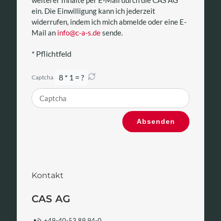
ein. Die Einwilligung kann ich jederzeit
widerrufen, indem ich mich abmelde oder eine E-
Mail an
info@c-a-s.de
sende.
* Pflichtfeld
8 * 1 = ?
Captcha
Bitte
Absenden
gib
die
im
CAPTCHA
angezeigten
Kontakt
Zeichen
ein,
CAS AG
um
zu
+49-40-53 89 94-0