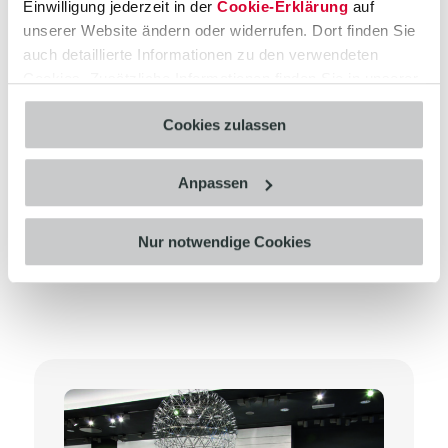
Einwilligung jederzeit in der
Cookie-Erklärung
auf
unserer Website ändern oder widerrufen. Dort finden Sie
auch detaillierte Informationen zu den verwendeten
Cookies. Zusätzliche Informationen finden Sie in unserer
Weitere Success-Stories…
Datenschutzerklärung
.
Cookies zulassen
Anpassen
Nur notwendige Cookies