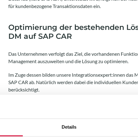
für kundenbezogene Transaktionsdaten ein.
Optimierung der bestehenden Lö
DM auf SAP CAR
Das Unternehmen verfolgt das Ziel, die vorhandenen Funktio
Management auszuweiten und die Lösung zu optimieren.
Im Zuge dessen bilden unsere Integrationsexpert:innen da
SAP CAR ab. Natürlich werden dabei die individuellen Kunde
berücksichtigt.
So wird dem deutschen Handelsunternehmen die Nutzung ein
Plattform für kundenbezogene Transaktionsdaten ermöglicht
Haben Sie Ihrerseits Interesse Ihr Geschäft zu optimieren? Wi
Details
individuellen Anforderungen bei Ihren
SAP-Lösungen
, wie z