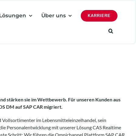
Lösungen
Über uns
KARRIERE
und stärken sie im Wettbewerb. Für unseren Kunden aus
OS DM auf SAP CAR migriert.
ollsortimenter im Lebensmitteleinzelhandel, sein
ie Personalentwicklung mit unserer Lösung CAS Realtime
hste Schritt: Wir führen die Omnichannel Plattform SAP CAR