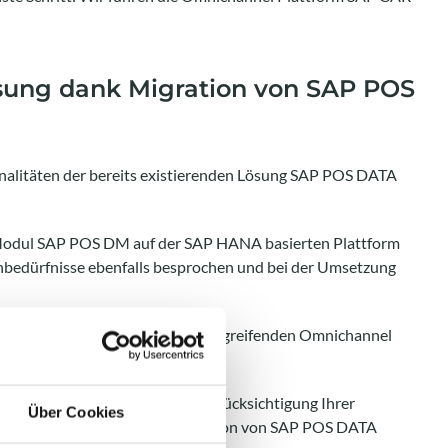
sung dank Migration von SAP POS
nalitäten der bereits existierenden Lösung SAP POS DATA
s Modul SAP POS DM auf der SAP HANA basierten Plattform
nbedürfnisse ebenfalls besprochen und bei der Umsetzung
er zentralisierten und kanalübergreifenden Omnichannel
.
r unterstützen Sie gern unter Berücksichtigung Ihrer
Über Cookies
um Beispiel im Bereich der Migration von SAP POS DATA