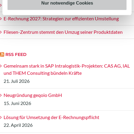
Nur notwendige Cookies
Lösung für Umsetzung der E-Rechnungspflicht
E-Rechnung 2027: Strategien zur effizienten Umstellung
Fliesen-Zentrum stemmt den Umzug seiner Produktdaten
RSS FEED
Gemeinsam stark in SAP Intralogistik-Projekten: CAS AG, IAL
und THEM Consulting bündeln Kräfte
21. Juli 2026
Neugründung geqoio GmbH
15. Juni 2026
Lösung für Umsetzung der E-Rechnungspflicht
22. April 2026