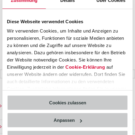
Zustimmung
Details
Über Cookies
www.ferrit-consulting.de
Diese Webseite verwendet Cookies
Wir verwenden Cookies, um Inhalte und Anzeigen zu
personalisieren, Funktionen für soziale Medien anbieten
zu können und die Zugriffe auf unsere Website zu
analysieren. Dazu gehören insbesondere für den Betrieb
der Website notwendige Cookies. Sie können Ihre
Suche
Einwilligung jederzeit in der
Cookie-Erklärung
auf
Suche
unserer Website ändern oder widerrufen. Dort finden Sie
nach:
auch detaillierte Informationen zu den verwendeten
Cookies. Zusätzliche Informationen finden Sie in unserer
Letzte Beiträge
Datenschutzerklärung
.
Cookies zulassen
Gemeinsam stark in SAP Intralogistik-Projekten: CAS AG, IAL
und THEM Consulting bündeln Kräfte
Anpassen
Neugründung geqoio GmbH