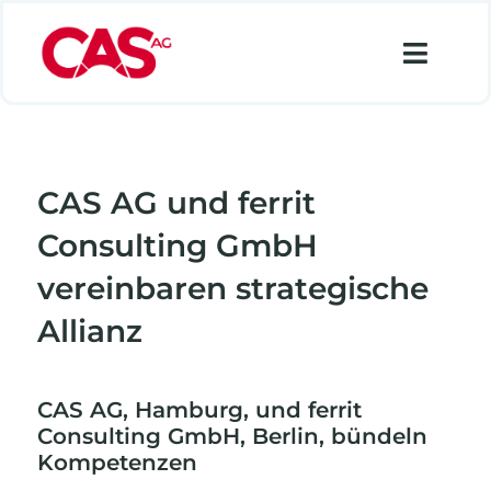
Zum
Inhalt
Toggl
springen
Navig
Financial Services
Industry
CAS AG und ferrit
Retail
Consulting GmbH
Data Analytics
vereinbaren strategische
Allianz
Lösungen
Über uns
CAS AG, Hamburg, und ferrit
Karriere
Consulting GmbH, Berlin, bündeln
Kompetenzen
Suche