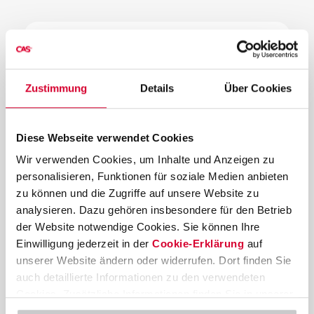
Zustimmung
Details
Über Cookies
Diese Webseite verwendet Cookies
Wir verwenden Cookies, um Inhalte und Anzeigen zu
UN Global Compact
personalisieren, Funktionen für soziale Medien anbieten
zu können und die Zugriffe auf unsere Website zu
analysieren. Dazu gehören insbesondere für den Betrieb
Der
UN Global Compact
setzt sich für eine
der Website notwendige Cookies. Sie können Ihre
inklusivere und nachhaltigerer Wirtschaft
Einwilligung jederzeit in der
Cookie-Erklärung
auf
ein, die allen Menschen nützt. Mit ihrem
unserer Website ändern oder widerrufen. Dort finden Sie
Beitritt 2024 unterstützt auch die CAS AG
auch detaillierte Informationen zu den verwendeten
dieses Ziel und setzt sich für eine
Cookies. Zusätzliche Informationen finden Sie in unserer
nachhaltige und verantwortungsvolle
Datenschutzerklärung
.