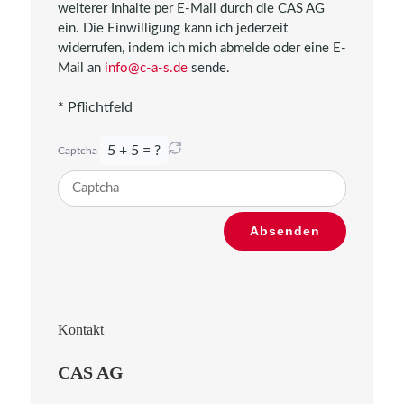
weiterer Inhalte per E-Mail durch die CAS AG
ein. Die Einwilligung kann ich jederzeit
widerrufen, indem ich mich abmelde oder eine E-
Mail an
info@c-a-s.de
sende.
* Pflichtfeld
5 + 5 = ?
Captcha
Bitte
Absenden
gib
die
im
CAPTCHA
angezeigten
Kontakt
Zeichen
ein,
CAS AG
um