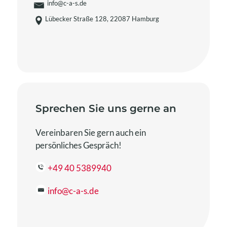
info@c-a-s.de
dass
Lübecker Straße 128, 22087 Hamburg
du
ein
Mensch
bist.
Sprechen Sie uns gerne an
Vereinbaren Sie gern auch ein
persönliches Gespräch!
+49 40 5389940
info@c-a-s.de