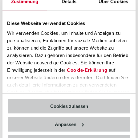
Zustimmung
Details
Über Cookies
Diese Webseite verwendet Cookies
Wir verwenden Cookies, um Inhalte und Anzeigen zu
personalisieren, Funktionen für soziale Medien anbieten
zu können und die Zugriffe auf unsere Website zu
analysieren. Dazu gehören insbesondere für den Betrieb
Awardverleihung Top Consultant 2023:
der Website notwendige Cookies. Sie können Ihre
Einwilligung jederzeit in der
Cookie-Erklärung
auf
Bundespräsident a. D. Christian Wulff übergibt die
unserer Website ändern oder widerrufen. Dort finden Sie
Auszeichnung an Olaf Pagel, Mitglied des
auch detaillierte Informationen zu den verwendeten
Vorstandes CAS AG
Cookies. Zusätzliche Informationen finden Sie in unserer
Datenschutzerklärung
.
Bildnachweis: KD Busch / compamedia
Cookies zulassen
Anpassen