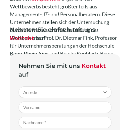
Wettbewerbs besteht größtenteils aus
Management-, IT- und Personalberatern. Diese
Wie können wir helfen?
Unternehmen stellen sich der Untersuchung
Nehmen Sie einfach mit uns
durch die wissenschaftliche Leitung des
Wettbewerbs: Prof. Dr. Dietmar Fink, Professor
Kontakt
auf
für Unternehmensberatung an der Hochschule
Bonn-Rhein-Sieg, und Bianka Knoblach. Beide
leiten die Wissenschaftliche Gesellschaft für
Nehmen Sie mit uns
Kontakt
Management und Beratung (WGMB) in Bonn.
auf
Mentor von TOP CONSULTANT ist
Bundespräsident a. D. Christian Wulff.
Medienpartner ist das manager magazin.