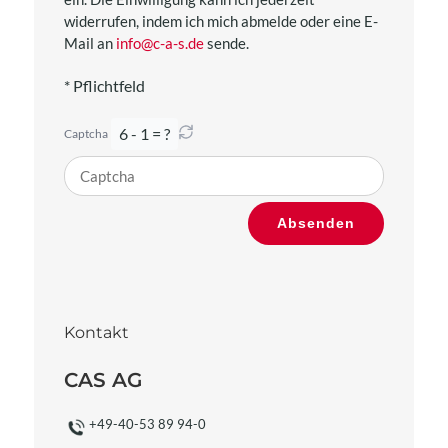
widerrufen, indem ich mich abmelde oder eine E-
Mail an
info@c-a-s.de
sende.
* Pflichtfeld
6 - 1 = ?
Captcha
Bitte
Absenden
gib
die
im
CAPTCHA
angezeigten
Kontakt
Zeichen
ein,
CAS AG
um
zu
+49-40-53 89 94-0
bestätigen,