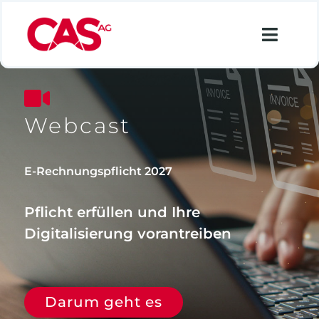
Zum
Inhalt
Toggl
springen
Navig
Financial Services
Industry
Webcast
Retail
E-Rechnungspflicht 2027
Data Analytics
Pflicht erfüllen und Ihre
Lösungen
Digitalisierung vorantreiben
Über uns
Karriere
Darum geht es
Suche