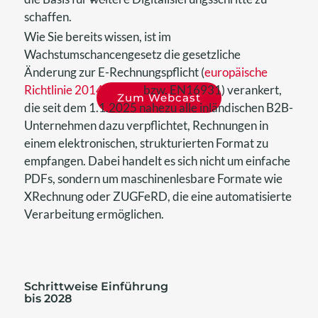
schaffen.
W
ie
Sie bereits wissen
, ist im
Wachstumschancengesetz die gesetzliche
Änderung zur E-Rechnungspflicht
(
europäische
Richtlinie 2014/55/EU
bzw.
EN
16931)
verankert,
Zum Webcast
die
seit
dem 1.1.2025
nahezu alle
inländische
n
B2B-
Unternehmen dazu
verpflichtet
, Rechnungen in
einem
elektronischen, strukturierten Format
zu
empfangen. Dabei handelt es sich nicht um einfache
PDFs, sondern um maschinenlesbare Formate wie
XRechnung
oder
ZUGFeRD
, die eine automatisierte
Verarbeitung ermöglichen.
Schrittweise
Einführung
bis 2028