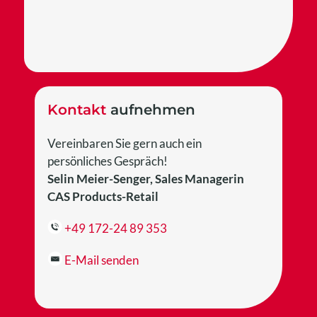
angezeigten
Zeichen
ein,
um
zu
bestätigen,
Kontakt
aufnehmen
dass
du
Vereinbaren Sie gern auch ein
ein
persönliches Gespräch!
Mensch
Selin Meier-Senger, Sales Managerin
bist.
CAS Products-Retail
+49 172-24 89 353
E-Mail senden