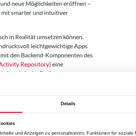
 und neue Möglichkeiten eröffnen –
it smarter und intuitiver
sch in Realität umsetzen können.
indrucksvoll leichtgewichtige Apps
on mit den Backend-Komponenten des
ctivity Repository)
eine
d eine einfache Bedienung
en, weil es unabhängig von
ist. Die Integration von Ihrem
ach wie die Anbindung einer Store-
Details
Cookies
ns am Stand 6G41!
nhalte und Anzeigen zu personalisieren, Funktionen für soziale