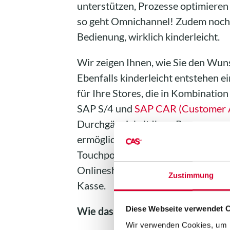
unterstützen, Prozesse optimieren
so geht Omnichannel! Zudem noch m
Bedienung, wirklich kinderleicht.
Wir zeigen Ihnen, wie Sie den Wun
Ebenfalls kinderleicht entstehen e
für Ihre Stores, die in Kombinati
SAP S/4 und
SAP CAR (Customer A
Durchgängigkeit Ihrer Prozesse un
ermöglichen. Seamless Retailing eb
Touchpoint und der Art des Kaufes 
Onlineshop ist dabei genauso einf
Zustimmung
Kasse.
Diese Webseite verwendet 
Wie das geht, erfahren Sie bei u
Wir verwenden Cookies, um I