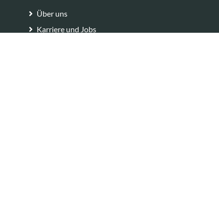
Über uns
Karriere und Jobs
Aktuelles
Standorte
Nachhaltigkeit
Fakten
Rechtliches
Impressum
Datenschutz
Cookie-Erklärung
Hinweisgebersystem