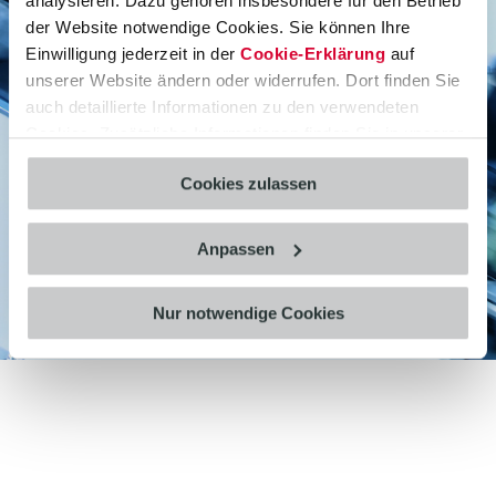
analysieren. Dazu gehören insbesondere für den Betrieb
der Website notwendige Cookies. Sie können Ihre
Drei SAP-Partner, eine All-In-One Lösung für
Einwilligung jederzeit in der
Cookie-Erklärung
auf
Einzelhändler – mit dem RetailOneSolution
unserer Website ändern oder widerrufen. Dort finden Sie
Network steht dem Filialmanagement 3.0 nichts
auch detaillierte Informationen zu den verwendeten
mehr Wege. Verkaufs- und
Cookies. Zusätzliche Informationen finden Sie in unserer
Warenwirtschaftsprozesse lassen sich mit der
Datenschutzerklärung
.
Kombination der drei SAP-Partner-Lösungen
Cookies zulassen
komplett aus SAP Fiori® Launchpad integriert
steuern.
Anpassen
Mehr erfahren
Nur notwendige Cookies