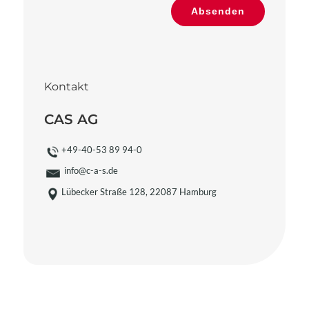
Bitte
Absenden
gib
die
im
CAPTCHA
angezeigten
Kontakt
Zeichen
ein,
CAS AG
um
zu
+49-40-53 89 94-0
bestätigen,
info@c-a-s.de
dass
Lübecker Straße 128, 22087 Hamburg
du
ein
Mensch
bist.