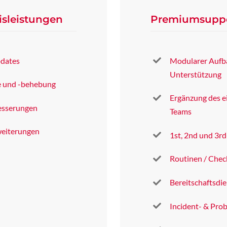
isleistungen
Premiumsupp
pdates
Modularer Aufb
Unterstützung
e und -behebung
Ergänzung des e
esserungen
Teams
weiterungen
1st, 2nd und 3r
Routinen / Chec
Bereitschaftsdi
Incident- & Pr