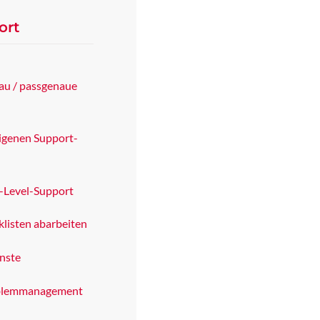
ort
au / passgenaue
igenen Support-
d-Level-Support
klisten abarbeiten
enste
oblemmanagement