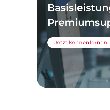
Basisleistu
Premiumsup
Jetzt kennenlernen