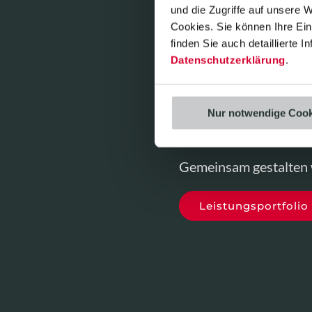
und die Zugriffe auf unsere 
Automatisierung der P
Cookies. Sie können Ihre Einw
Anstrengungen versuch
finden Sie auch detaillierte 
denn Nachhaltigkeit i
Datenschutzerklärung
.
Mit unseren Software
hinaus volle Transpare
Nur notwendige Cook
gesetzlicher Regulator
Gemeinsam gestalten w
Leistungsportfolio