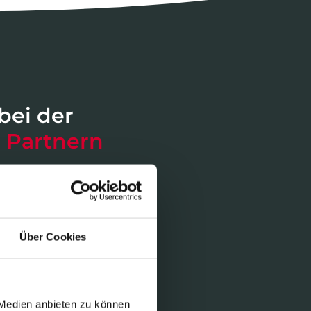
bei der
n Partnern
 Prozesse mit Ihren
k zu organisieren.
Über Cookies
Ihnen bei der
e für die durchgängige
 Medien anbieten zu können