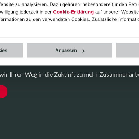
Website zu analysieren. Dazu gehören insbesondere für den Betr
rozesse & Kommunikation mit Ihren Partnern. Bei al
illigung jederzeit in der
Cookie-Erklärung
auf unserer Website 
en wir stets gemeinsam mit Ihnen nachhaltige Lösu
Informationen zu den verwendeten Cookies. Zusätzliche Informati
st fester Bestandteil der DNA der CAS AG.
lösungen im Themenkomplex Nachhaltigkeit bieten w
nz über Ihren Nachhaltigkeitsstatus, helfen Ihnen be
ies
Anpassen
ik und zeigen Ihnen dezidiert Optimierungspotentiale
ir Ihren Weg in die Zukunft zu mehr Zusammenarbei