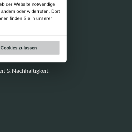
ieb der Website notwendige
l unseren
ändern oder widerrufen. Dort
ngen zu generieren,
onen finden Sie in unserer
ir Ihnen darüber
i der Erfüllung
Cookies zulassen
 auf.
t & Nachhaltigkeit.