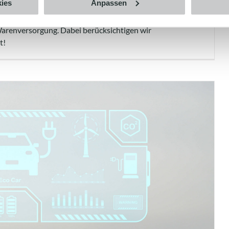
ies
Anpassen
ür Unternehmen maßgeschneiderte Strategien mit Fokus
Warenversorgung. Dabei berücksichtigen wir
t!