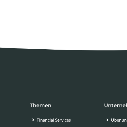
Themen
Untern
Financial Services
Über un