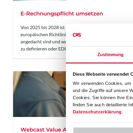
E-Rechnungspflicht umsetzen
Von 2025 bis 2028 ist die schrittweise Umsetzung der
europäischen Richtlinie 2014/55/EU obligatorisch. Erfa
angedacht sind und welche Chancen sich dabei bieten, 
zu definieren oder EDI-Plattformen zu erneuern.
Zustimmung
Diese Webseite verwendet 
Wir verwenden Cookies, um I
und die Zugriffe auf unsere 
Cookies. Sie können Ihre Einw
finden Sie auch detaillierte 
Datenschutzerklärung
.
Webcast Value Assessment Replenishme