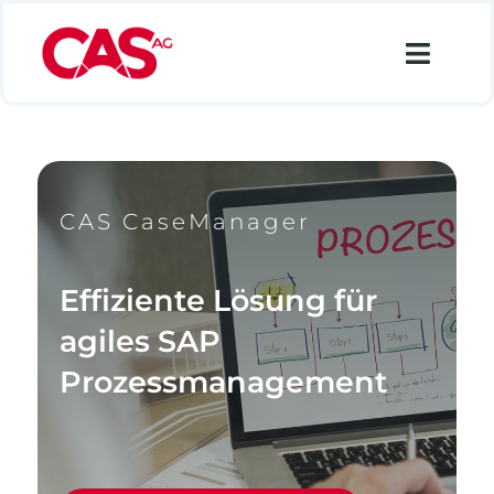
Zum
Inhalt
Toggl
springen
Navig
Financial Services
Industry
CAS CaseManager
Retail
Data Analytics
Effiziente Lösung für
Lösungen
agiles SAP
Prozessmanagement
Über uns
Karriere
Suche